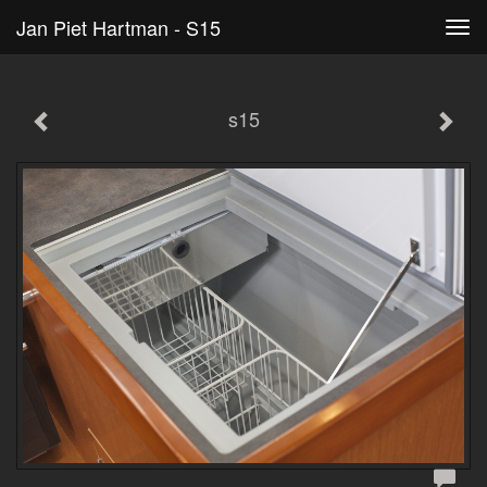
Jan Piet Hartman - S15
Tog
navi
s15