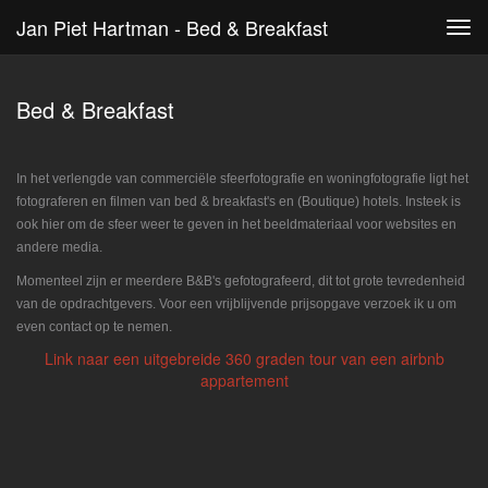
Jan Piet Hartman - Bed & Breakfast
Tog
navi
Bed & Breakfast
In het verlengde van commerciële sfeerfotografie en woningfotografie ligt het
fotograferen en filmen van bed & breakfast's en (Boutique) hotels. Insteek is
ook hier om de sfeer weer te geven in het beeldmateriaal voor websites en
andere media.
Momenteel zijn er meerdere B&B's gefotografeerd, dit tot grote tevredenheid
van de opdrachtgevers. Voor een vrijblijvende prijsopgave verzoek ik u om
even contact op te nemen.
Link naar een uitgebreide 360 graden tour van een airbnb
appartement