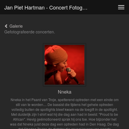
Jan Piet Hartman - Concert Fotografie
Tog
navi
Galerie
Gefotografeerde concerten.
Nneka
Nneka in het Paard van Troje, spetterend optreden met een einde om
stil van te worden.... De bassist die tijdens het gehele optreden
volledig buiten de spotlights bleef kwam na de toegift ín de spotlight.
Met duidelijk zijn t-shirt wat hij die dag aan had in beeld: "Proud to be
African". Hevig geëmotioneerd sprak hij ons toe. Hoe bijzonder het
was dat Nneka juist deze dag een optreden had in Den Haag. De dag
dat Charles Taylor, de dictator die zoveel levens van naaste