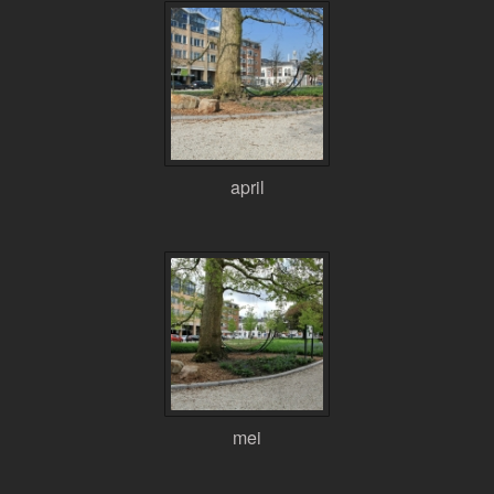
april
mei